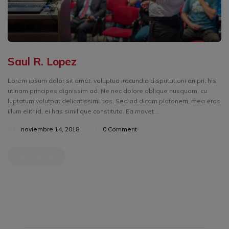
Saul R. Lopez
Lorem ipsum dolor sit amet, voluptua iracundia disputationi an pri, his
utinam principes dignissim ad. Ne nec dolore oblique nusquam, cu
luptatum volutpat delicatissimi has. Sed ad dicam platonem, mea eros
illum elitr id, ei has similique constituto. Ea movet...
noviembre 14, 2018
0 Comment
READ MORE