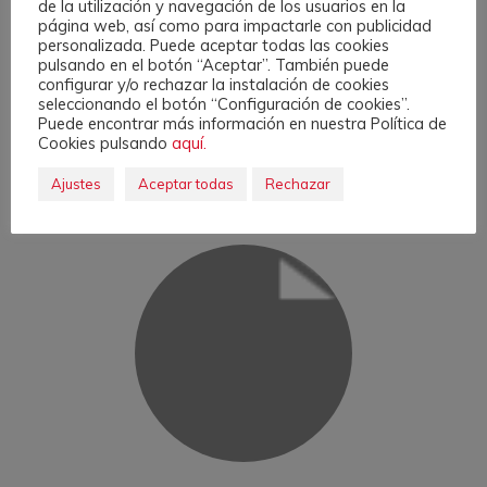
de la utilización y navegación de los usuarios en la
página web, así como para impactarle con publicidad
personalizada. Puede aceptar todas las cookies
Babette Chauvet
pulsando en el botón “Aceptar”. También puede
configurar y/o rechazar la instalación de cookies
DESIGNER
seleccionando el botón “Configuración de cookies”.
Puede encontrar más información en nuestra Política de
Lorem ipsum dolor sit amet, voluptua iracundia disputationi an pri, his
Cookies pulsando
aquí.
utinam principes dignissim ad ne nec dolore oblique nusquam.
Ajustes
Aceptar todas
Rechazar