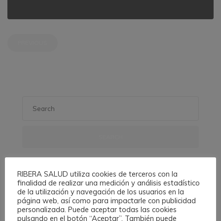
PREVIOUS
SEARCH
RIBERA SALUD utiliza cookies de terceros con la
finalidad de realizar una medición y análisis estadístico
de la utilización y navegación de los usuarios en la
Comentarios recientes
página web, así como para impactarle con publicidad
personalizada. Puede aceptar todas las cookies
pulsando en el botón “Aceptar”. También puede