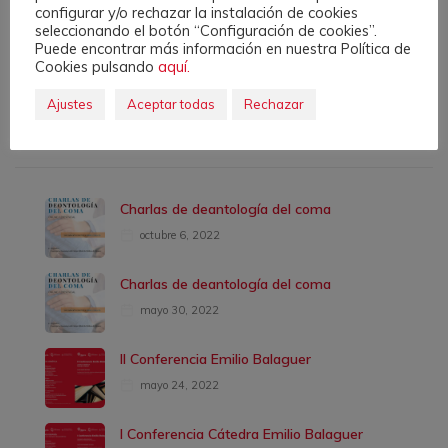
configurar y/o rechazar la instalación de cookies
seleccionando el botón “Configuración de cookies”.
Puede encontrar más información en nuestra Política de
Cookies pulsando
aquí.
Ajustes
Aceptar todas
Rechazar
Latest Events
Charlas de deantología del coma
octubre 6, 2022
Charlas de deantología del coma
mayo 30, 2022
II Conferencia Emilio Balaguer
mayo 24, 2022
I Conferencia Cátedra Emilio Balaguer