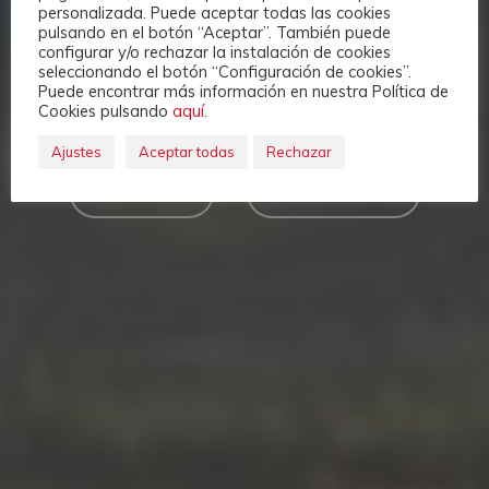
personalizada. Puede aceptar todas las cookies
LOS ANGELES, CA 90027, USA
pulsando en el botón “Aceptar”. También puede
configurar y/o rechazar la instalación de cookies
seleccionando el botón “Configuración de cookies”.
TRAVEL
EVENT
Puede encontrar más información en nuestra Política de
Cookies pulsando
aquí.
Ajustes
Aceptar todas
Rechazar
DETAILS
BUY TICKETS