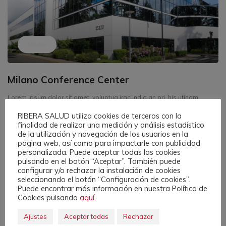
MILAN
Milano Conference Center
Lorem ipsum dolor sit amet, voluptua iracundia an pri, his utinam
principes dignissim ad. Ne nec dolore oblique nusquam, cu luptatum
RIBERA SALUD utiliza cookies de terceros con la
volutpat delicatissimi has.
finalidad de realizar una medición y análisis estadístico
de la utilización y navegación de los usuarios en la
página web, así como para impactarle con publicidad
PREVIOUS
personalizada. Puede aceptar todas las cookies
pulsando en el botón “Aceptar”. También puede
configurar y/o rechazar la instalación de cookies
seleccionando el botón “Configuración de cookies”.
Puede encontrar más información en nuestra Política de
Cookies pulsando
aquí.
Ajustes
Aceptar todas
Rechazar