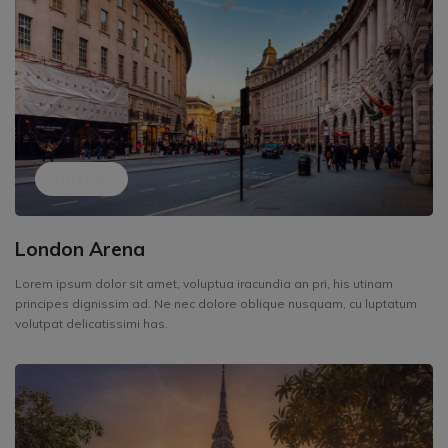
LONDON
London Arena
Lorem ipsum dolor sit amet, voluptua iracundia an pri, his utinam
principes dignissim ad. Ne nec dolore oblique nusquam, cu luptatum
volutpat delicatissimi has.